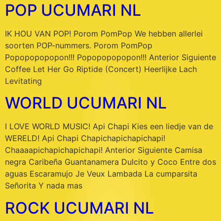
POP UCUMARI NL
IK HOU VAN POP! Porom PomPop We hebben allerlei
soorten POP-nummers. Porom PomPop
Popopopopopon!!! Popopopopopon!!! Anterior Siguiente
Coffee Let Her Go Riptide (Concert) Heerlijke Lach
Levitating
WORLD UCUMARI NL
I LOVE WORLD MUSIC! Api Chapi Kies een liedje van de
WERELD! Api Chapi Chapichapichapichapi!
Chaaaapichapichapichapi! Anterior Siguiente Camisa
negra Caribeña Guantanamera Dulcito y Coco Entre dos
aguas Escaramujo Je Veux Lambada La cumparsita
Señorita Y nada mas
ROCK UCUMARI NL